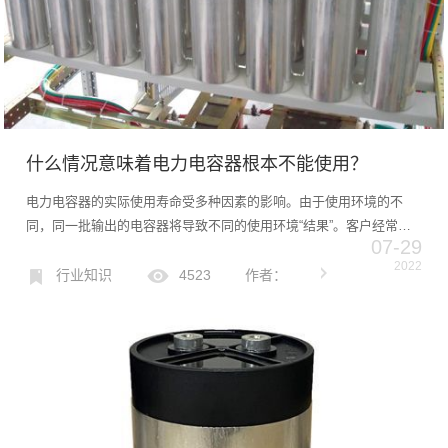
什么情况意味着电力电容器根本不能使用？
电力电容器的实际使用寿命受多种因素的影响。由于使用环境的不
同，同一批输出的电容器将导致不同的使用环境“结果”。客户经常会
07-29
问：如果电力电容器的温度太高，是否不能使用；电容器是否可以继
2022
续使用？……究竟出现了什么情况才能代表电力电容器完全不能继
行业知识
4523
作者：
续...