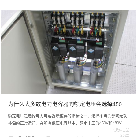
领...
为什么大多数电力电容器的额定电压会选择450V或480V？
额定电压是选择电力电容器最重要的指标之一，选择不当会影响无功
补偿的正常运行。在所有低压电容器中，额定电压为450V和480V是
05-12
最常见的选择。为什么呢？它适用于什么场合？今天就来看看小编的
2022