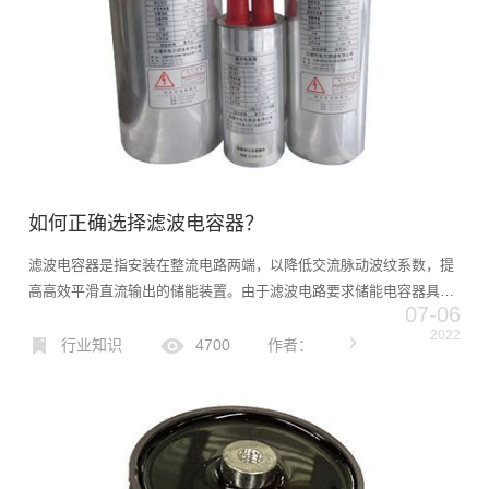
如何正确选择滤波电容器？
滤波电容器是指安装在整流电路两端，以降低交流脉动波纹系数，提
高高效平滑直流输出的储能装置。由于滤波电路要求储能电容器具有
07-06
较大的电容量。高频滤波电容器主要在开关电源整流后的滤波器中工
2022
作，工作频率为数千Hz到数万Hz之间。普通低频电解电容器10...
行业知识
4700
作者：