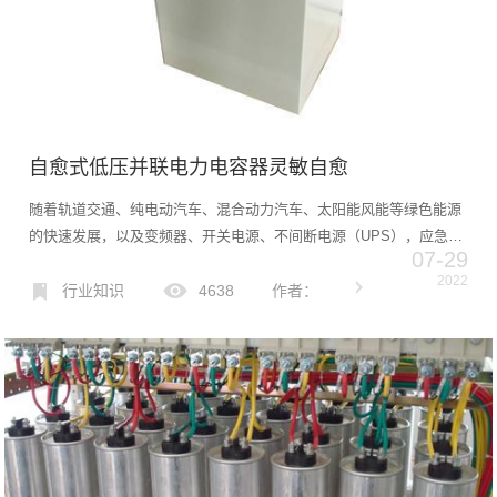
自愈式低压并联电力电容器灵敏自愈
随着轨道交通、纯电动汽车、混合动力汽车、太阳能风能等绿色能源
的快速发展，以及变频器、开关电源、不间断电源（UPS），应急电
07-29
源（EPS），机车、船舶军舰电力牵引驱动等储能、平滑滤波大容量
2022
电容器需求增加、高场强、高能密度、积木、紧凑结构、模块化...
行业知识
4638
作者：