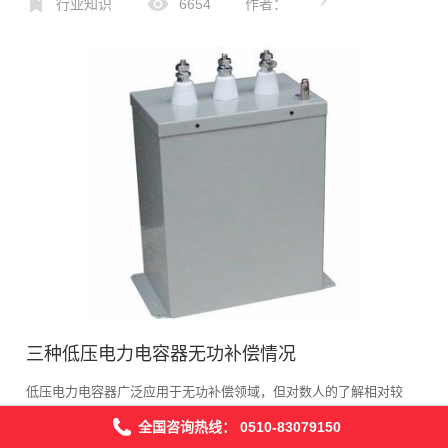
文章吧！在保证补偿效果达到预期的前提下，电容所选择的额...
行业知识
6654
作者：
三种低压电力电容器无功补偿情况
低压电力电容器广泛应用于无功补偿领域，但对数人的了解相对较
浅，无法及时做出正确判断，容易造成一定的经济损失。为了避免一
全国咨询热线：
0510-83079150
05-12
些不必要的后果，今天的文章小编将详细介绍低压电力电容器的相关