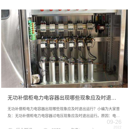
出...
无功补偿柜电力电容器出现哪些现象应及时退出运行？
无功补偿柜电力电容器出现哪些现象应及时退出运行？小编为大家普
及：无功补偿柜电力电容器过电压现象应及时退出运行。原因：电力
09-26
电容器的使用寿命与过电压的时间、振幅和频率密切相关。特别是长
2022