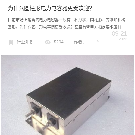
为什么圆柱形电力电容器更受欢迎？
目前市场上销售的电力电容器一般有三种形状，圆柱形、方箱形和椭
圆形。为什么圆柱形电容器更受欢迎？甚至有些甲方指定要求圆柱形
09-21
电容？在今天的文章中，小编主要介绍占据市场主流的圆柱形电力电
2022
容器的相关优势。来看看吧！圆柱形电力电容器的优点总结1.体积...
行业知识
5294
作者：