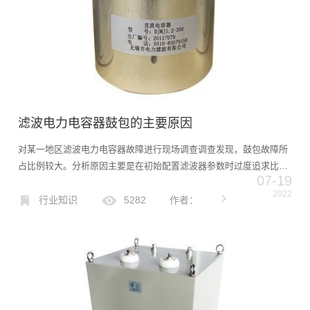
滤波电力电容器鼓包的主要原因
对某一地区滤波电力电容器故障进行现场调查调查发现，鼓包故障所
占比例较大。分析原因主要是在初始配置滤波器参数时过度追求比特
07-19
性指标。方法选择不合理，分析不深入，导致电容器参数与电网参数
2022
匹配存在差距，电容器额定电压参数不足，电容器工作场强度相对
行业知识
5282
作者：
较...