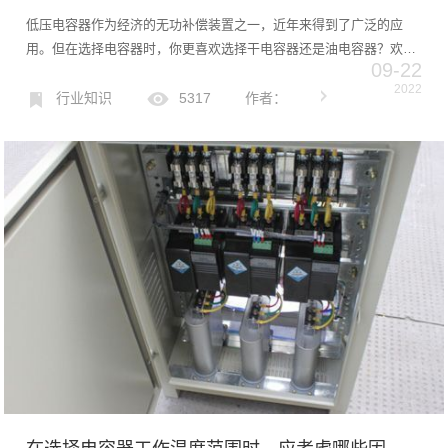
低压电容器作为经济的无功补偿装置之一，近年来得到了广泛的应
用。但在选择电容器时，你更喜欢选择干电容器还是油电容器？欢迎
09-22
加入讨论！干式电容器VS油式电容器干式低压电容器与油式低压电容
2022
器最大的区别在于内部填充介质不同。一般来说，以植物油、矿物
行业知识
5317
作者：
油...