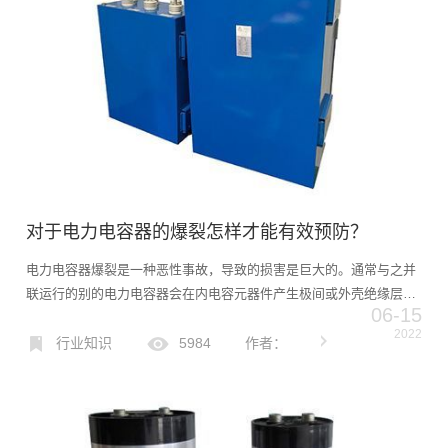
对于电力电容器的爆裂怎样才能有效预防？
电力电容器爆裂是一种恶性事故，导致的损害是巨大的。通常与之并
联运行的别的电力电容器会在内电容元器件产生极间或外壳绝缘层击
06-15
穿时充电放出故障电容器。假如注入电力电容器比外壳所能承担的爆
2022
裂能量大，电力电容器爆裂喷油，导致火灾事故，危害全站设备安
行业知识
5984
作者：
全...