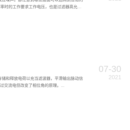
頻率时的工作要求工作电压，也是过滤器高允
07-30
2021
存储和释放电荷以充当滤波器，平滑输出脉动信
交流电但改变了相位角的原理。...