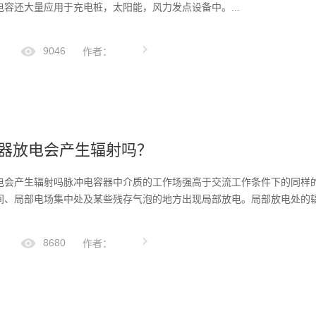
容还大量应用于充电桩，太阳能，风力发点设备中。...
9046
作者：
器放电会产生辐射吗？
电会产生辐射吗脉冲电容器中介质的工作场强高于交流工作条件下的同样
间、局部电场集中处及某些残存气泡的地方出现局部放电。局部放电处的
8680
作者：