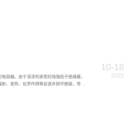
10-18
2021
的电容器。由于浸渍剂承受的场强低于绝缘膜，
辐射、发热、化学作用等会逐步损坏绝级，导致