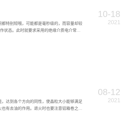
10-18
2021
间都特别短哦，可能都是毫秒级的，而容量却较
工作状态。此时就要求采用的绝缘介质电介常数
08-12
2021
能，达到各个方向的同性，使晶粒大小能够满足
火也有去油的作用。退火时也要注意铝箱卷之