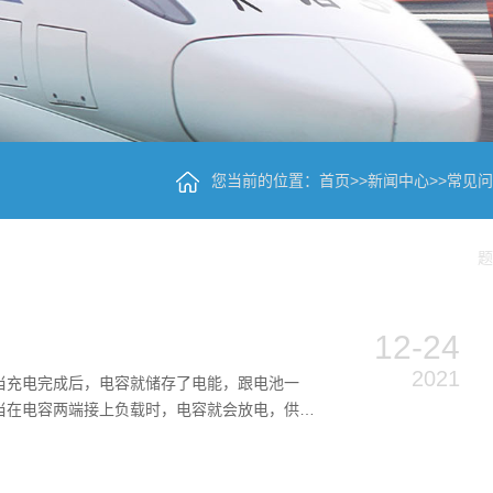
您当前的位置：
首页
>>
新闻中心
>>
常见问
题
12-24
2021
当充电完成后，电容就储存了电能，跟电池一
当在电容两端接上负载时，电容就会放电，供负