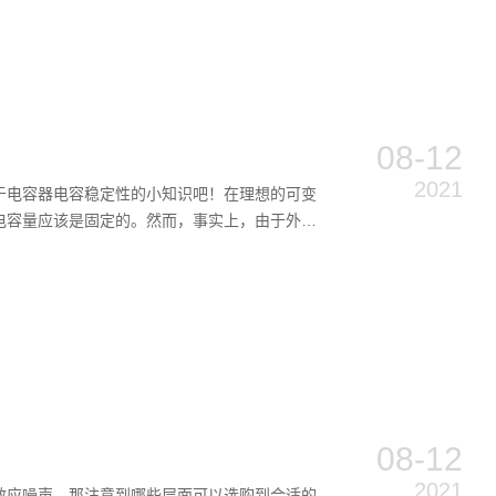
08-12
2021
于电容器电容稳定性的小知识吧！在理想的可变
电容量应该是固定的。然而，事实上，由于外部
08-12
2021
效应噪声。那注意到哪些层面可以选购到合适的