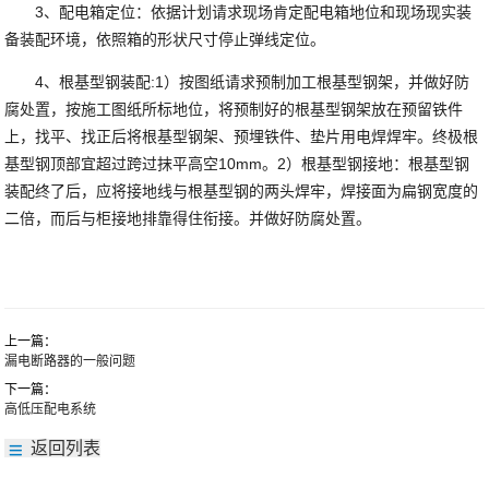
3、配电箱定位：依据计划请求现场肯定配电箱地位和现场现实装
备装配环境，依照箱的形状尺寸停止弹线定位。
4、根基型钢装配:1）按图纸请求预制加工根基型钢架，并做好防
腐处置，按施工图纸所标地位，将预制好的根基型钢架放在预留铁件
上，找平、找正后将根基型钢架、预埋铁件、垫片用电焊焊牢。终极根
基型钢顶部宜超过跨过抹平高空10mm。2）根基型钢接地：根基型钢
装配终了后，应将接地线与根基型钢的两头焊牢，焊接面为扁钢宽度的
二倍，而后与柜接地排靠得住衔接。并做好防腐处置。
上一篇：
漏电断路器的一般问题
下一篇：
高低压配电系统
返回列表