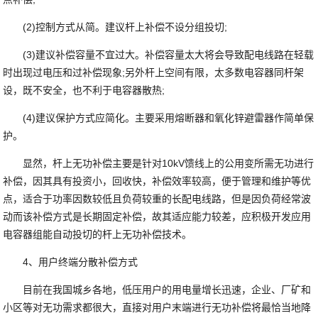
(2)控制方式从简。建议杆上补偿不设分组投切;
(3)建议补偿容量不宜过大。补偿容量太大将会导致配电线路在轻载
时出现过电压和过补偿现象;另外杆上空间有限，太多数电容器同杆架
设，既不安全，也不利于电容器散热;
(4)建议保护方式应简化。主要采用熔断器和氧化锌避雷器作简单保
护。
显然，杆上无功补偿主要是针对10kV馈线上的公用变所需无功进行
补偿，因其具有投资小，回收快，补偿效率较高，便于管理和维护等优
点，适合于功率因数较低且负荷较重的长配电线路，但是因负荷经常波
动而该补偿方式是长期固定补偿，故其适应能力较差，应积极开发应用
电容器组能自动投切的杆上无功补偿技术。
4、用户终端分散补偿方式
目前在我国城乡各地，低压用户的用电量增长迅速，企业、厂矿和
小区等对无功需求都很大，直接对用户末端进行无功补偿将最恰当地降