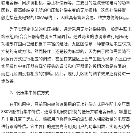
联电容器、同步调相机、静止补偿器等，主要目的是改善输电网的功率
因数、提高终端变电所的电压和补偿主变的无功损耗。这些补偿装置一
般连接在变电站的10kV母线上，因此具有管理容易、维护方便等优点。
为了实现变电站的电压控制，通常采用无功补偿装置(一般是并联电
容器组)结合变压器有载调压共同调节。通过两者的协调来进行电压/无
功控制在国内已经积累了丰富的经验，九区图便是一种变电站电压/无功
控制的有效方法。然而操作上还是较为麻烦的，因为由于限值需要随不
同运行方式进行相应的调整，甚至在某些区上会产生振荡现象;而且由于
实际操作中变压器有载分接头的调节和电容器组的投切次数是有限的，
而在九区图没有相应的判断。因此，现行九区图的调节效果还有待进一
步改善。
2、低压集中补偿方式
在配电网中，目前国内较普遍采用的无功补偿方式是在配电变压器
380V侧进行集中补偿，通常采用微机控制的低压并联电容器柜，容量在
几十至几百千乏左右，根据用户负荷水平的波动投入相应数量的电容器
进行跟踪补偿。它主要目的是提高专用变用户的功率因数，实现无功补