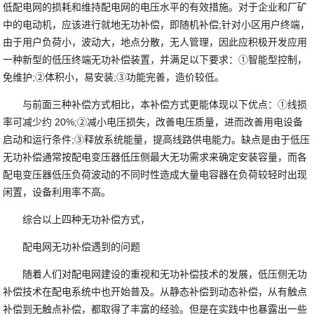
低配电网的损耗和维持配电网的电压水平的有效措施。对于企业和厂矿
中的电动机，应该进行就地无功补偿，即随机补偿;针对小区用户终端，
由于用户负荷小，波动大，地点分散，无人管理，因此应积极开发应用
一种新型的低压终端无功补偿装置，并满足以下要求：①智能型控制，
免维护;②体积小，易安装;③功能完善，造价较低。
与前面三种补偿方式相比，本补偿方式更能体现以下优点：①线损
率可减少约 20%;②减小电压损失，改善电压质量，进而改善用电设备
启动和运行条件;③释放系统能量，提高线路供电能力。缺点是由于低压
无功补偿通常按配电变压器低压侧最大无功需求来确定安装容量，而各
配电变压器低压负荷波动的不同时性造成大量电容器在负荷较轻时出现
闲置，设备利用率不高。
综合以上四种无功补偿方式，
配电网无功补偿遇到的问题
随着人们对配电网建设的重视和无功补偿技术的发展，低压侧无功
补偿技术在配电系统中也开始普及。从静态补偿到动态补偿，从有触点
补偿到无触点补偿，都取得了丰富的经验。但是在实践中也暴露出一些